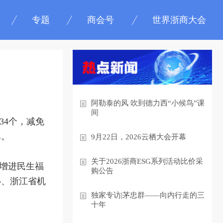
专题
商会号
世界浙商大会
阿勒泰的风 吹到德力西“小候鸟”课
间
34个，减免
单。
9月22日，2026云栖大会开幕
关于2026浙商ESG系列活动比价采
、增进民生福
购公告
心、浙江省机
独家专访|茅忠群——向内行走的三
十年