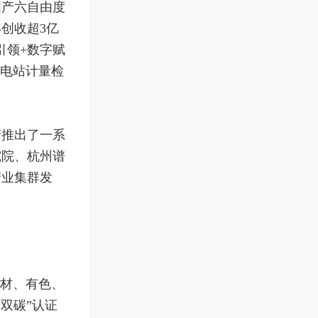
国产六自由度
创收超3亿
引领+数字赋
充电站计量检
府推出了一系
究院、杭州谱
产业集群发
建材、有色、
双碳”认证