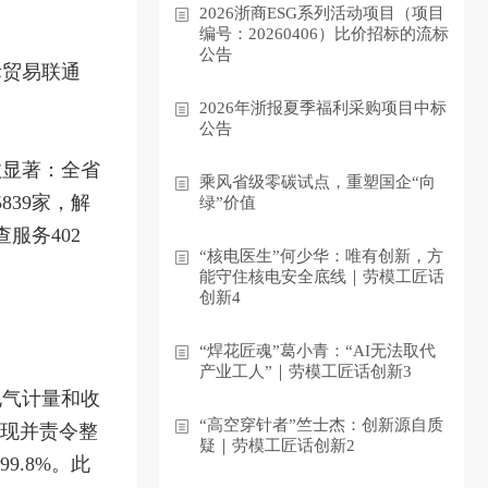
2026浙商ESG系列活动项目（项目
编号：20260406）比价招标的流标
公告
际贸易联通
2026年浙报夏季福利采购项目中标
公告
效显著：全省
乘风省级零碳试点，重塑国企“向
839家，解
绿”价值
服务402
“核电医生”何少华：唯有创新，方
能守住核电安全底线｜劳模工匠话
创新4
“焊花匠魂”葛小青：“AI无法取代
产业工人”｜劳模工匠话创新3
电气计量和收
“高空穿针者”竺士杰：创新源自质
发现并责令整
疑｜劳模工匠话创新2
9.8%。此