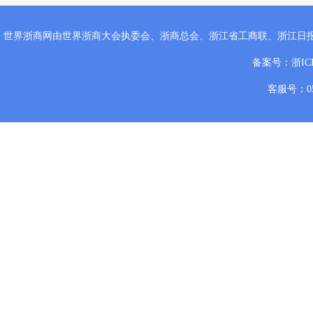
世界浙商网由世界浙商大会执委会、浙商总会、浙江省工商联、浙江日
备案号：
浙IC
客服号：057