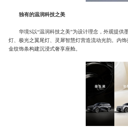
独有的温润科技之美
华境S以“温润科技之美”为设计理念，外观提
灯、极光之翼尾灯、灵犀智慧灯营造流动光韵。内饰
金纹饰条构建沉浸式奢享座舱。