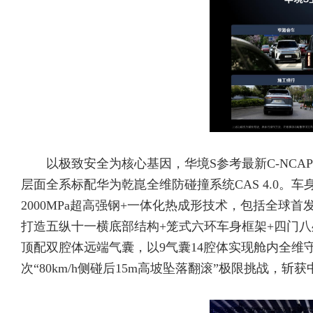
以极致安全为核心基因，华境S参考最新C-NC
层面全系标配华为乾崑全维防碰撞系统CAS 4.0。
2000MPa超高强钢+一体化热成形技术，包括全
打造五纵十一横底部结构+笼式六环车身框架+四门八处
顶配双腔体远端气囊，以9气囊14腔体实现舱内全
次“80km/h侧碰后15m高坡坠落翻滚”极限挑战，斩获中