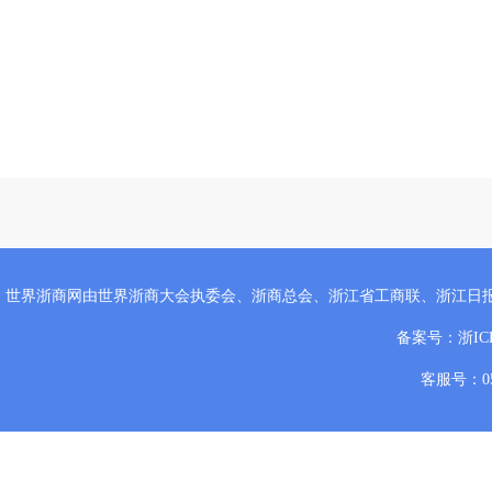
世界浙商网由世界浙商大会执委会、浙商总会、浙江省工商联、浙江日
备案号：
浙IC
客服号：057