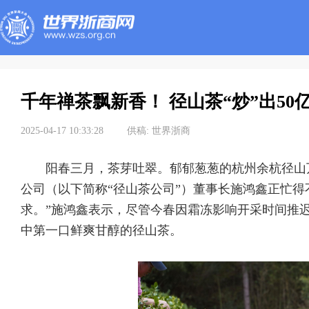
千年禅茶飘新香！ 径山茶“炒”出50
2025-04-17 10:33:28
供稿:
世界浙商
阳春三月，茶芽吐翠。郁郁葱葱的杭州余杭径山
公司（以下简称“径山茶公司”）董事长施鸿鑫正忙
求。”施鸿鑫表示，尽管今春因霜冻影响开采时间推
中第一口鲜爽甘醇的径山茶。